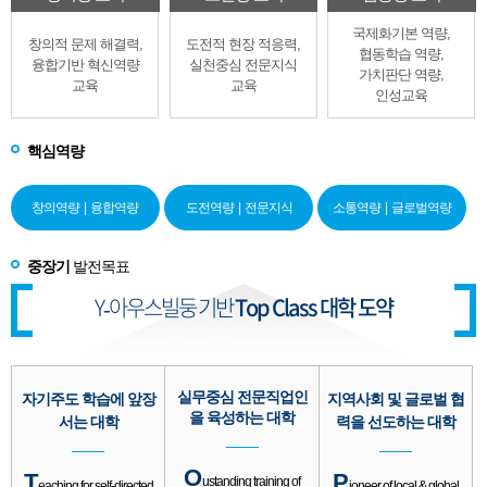
국제화기본 역량,
창의적 문제 해결력,
도전적 현장 적응력,
협동학습 역량,
융합기반 혁신역량
실천중심 전문지식
가치판단 역량,
교육
교육
인성교육
핵심역량
창의역량
|
융합역량
도전역량
|
전문지식
소통역량
|
글로벌역량
중장기
발전목표
Y-아우스빌둥 기반
Top Class 대학 도약
실무중심 전문직업인
자기주도 학습에
앞장
지역사회 및 글로벌
협
을
육성하는 대학
서는 대학
력을 선도하는 대학
O
T
P
ustanding training
of
eaching for
self-directed
ioneer of local &
global