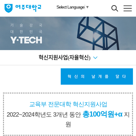
Select Language
▼
혁신지원사업(자율혁신)
교육부 전문대학 혁신지원사업
총100억원+α
2022~2024학년도 3개년 동안
지
원