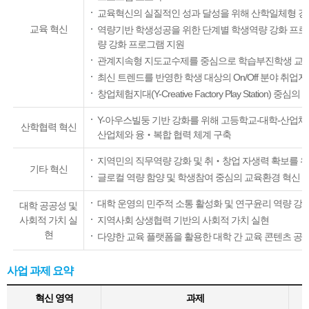
교육혁신의 실질적인 성과 달성을 위해 산학일체형 강
교육 혁신
역량기반 학생성공을 위한 단계별 학생역량 강화 프로그
량 강화 프로그램 지원
관계지속형 지도교수제를 중심으로 학습부진학생 교육
최신 트렌드를 반영한 학생 대상의 On/Off 분야 취업
창업체험지대(Y-Creative Factory Play Station) 
Y-아우스빌둥 기반 강화를 위해 고등학교-대학-산업체 Tri
산학협력 혁신
산업체와 융‧복합 협력 체계 구축
지역민의 직무역량 강화 및 취‧창업 자생력 확보를 
기타 혁신
글로컬 역량 함양 및 학생참여 중심의 교육환경 혁신 
대학 운영의 민주적 소통 활성화 및 연구윤리 역량 강
대학 공공성 및
사회적 가치 실
지역사회 상생협력 기반의 사회적 가치 실현
현
다양한 교육 플랫폼을 활용한 대학 간 교육 콘텐츠 공
사업 과제 요약
혁신 영역
과제