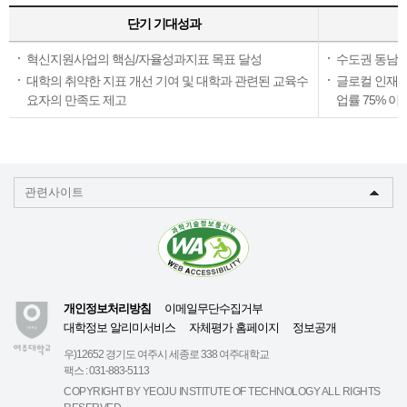
단기 기대성과
혁신지원사업의 핵심/자율성과지표 목표 달성
수도권 동남부
대학의 취약한 지표 개선 기여 및 대학과 관련된 교육수
글로컬 인재 
요자의 만족도 제고
업률 75% 이
관련사이트
개인정보처리방침
이메일무단수집거부
대학정보 알리미서비스
자체평가 홈페이지
정보공개
우)12652 경기도 여주시 세종로 338 여주대학교
팩스 : 031-883-5113
COPYRIGHT BY YEOJU INSTITUTE OF TECHNOLOGY ALL RIGHTS